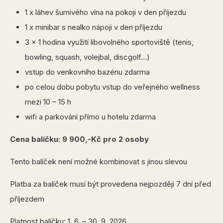
1 x láhev šumivého vína na pokoji v den příjezdu
1 x minibar s nealko nápoji v den příjezdu
3 x 1 hodina využití libovolného sportoviště (tenis,
bowling, squash, volejbal, discgolf…)
vstup do venkovního bazénu zdarma
po celou dobu pobytu vstup do veřejného wellness
mezi 10 – 15 h
wifi a
parkování přímo u hotelu zdarma
Cena balíčku: 9 900,-Kč pro 2 osoby
Tento balíček není možné kombinovat s jinou slevou
Platba za balíček musí být provedena nejpozději 7 dní před
příjezdem
Platnost balíčku: 1. 6. – 30. 9. 2026