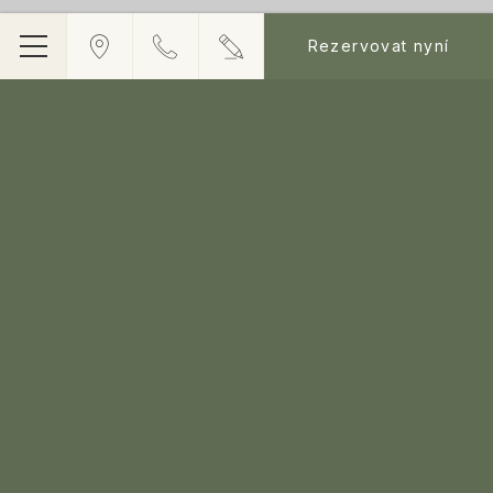
Rezervovat nyní
Jídelní
lístek