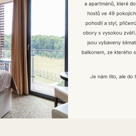
a apartmánů, které do
hostů ve 49 pokojích
pohodlí a styl, přičem
obory s vysokou zvěří
jsou vybaveny klimati
balkonem, ze kterého s
Je nám líto, ale do 