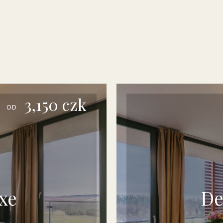
3,150
czk
OD
xe
De