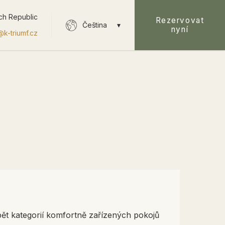
ch Republic
Rezervovat
Čeština
nyní
@k-triumf.cz
pět kategorií komfortně zařízených pokojů