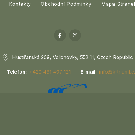
Kontakty
Obchodní Podmínky
Mapa Stráne
Hustířanská 209, Velichovky, 552 11, Czech Republic
Telefon
+420 491 407 121
E-mail
info@k-triumf.c
součástí společnosti Lázně 1897, s.r.o. (IČ: 03030997) -
Láz
2026