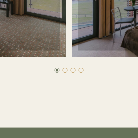
REZ
ormací