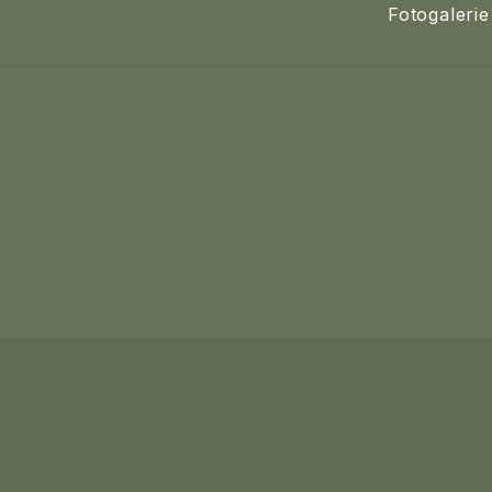
Fotogalerie
K-Triumf Resort je 
DIČ CZ03030997 - © Copyright K-TRIUMF RESORT 