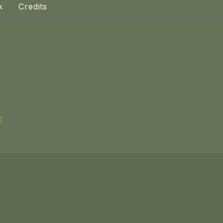
k
Credits
z
ně Velichovky 1897
K-TRIUMF RESORT - 4 hvězdičkový hotel - Velichovky