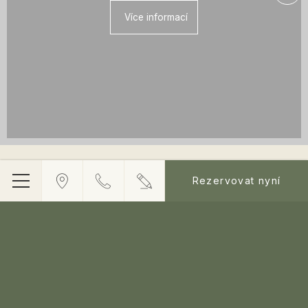
Více informací
Rezervovat nyní
Jídelní
lístek