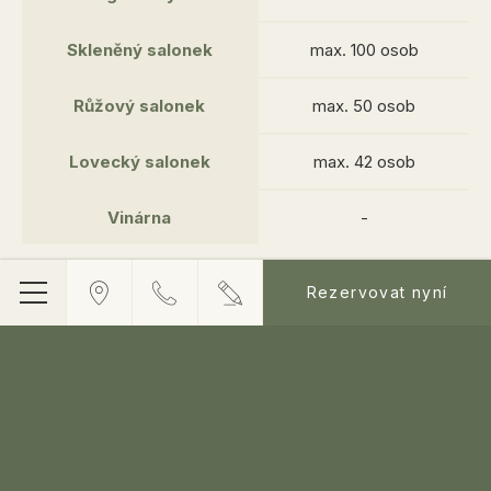
Skleněný salonek
max. 100 osob
Růžový salonek
max. 50 osob
Lovecký salonek
max. 42 osob
Vinárna
-
Rezervovat nyní
Jídelní
lístek
Fotogalerie
Kontakty
Obchodní Podmínky