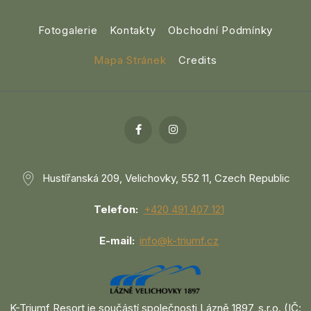
Fotogalerie
Kontakty
Obchodní Podmínky
Mapa Stránek
Credits
Hustířanská 209, Velichovky, 552 11, Czech Republic
Telefon
+420 491 407 121
E-mail
info@k-triumf.cz
K-Triumf Resort je součástí společnosti Lázně 1897, s.r.o. (IČ: