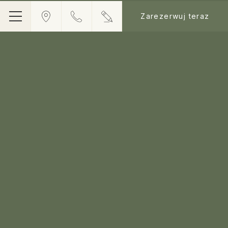
Zarezerwuj teraz
Menu
Hustířanská 209, Velichovky, 552 11, Czech Republic
Phone
+420 491 407 121
E-mail
info@k-triumf.cz
K-Triumf Resort je součástí společnosti Lázně 1897, s.r.o. (IČ:
03030997) -
Lázně Velichovky 1897
Vat CZ03030997 - © Copyright K-TRIUMF RESORT 2026
K-TRIUMF RESORT - 4 stars hotel - Velichovky