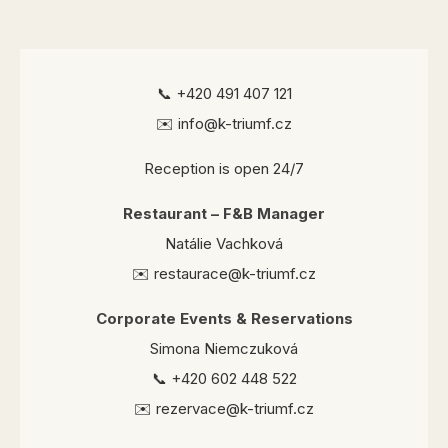
📞 +420 491 407 121
✉️ info@k-triumf.cz
Reception is open 24/7
Restaurant – F&B Manager
Natálie Vachková
✉️ restaurace@k-triumf.cz
Corporate Events & Reservations
Simona Niemczuková
📞 +420 602 448 522
✉️ rezervace@k-triumf.cz