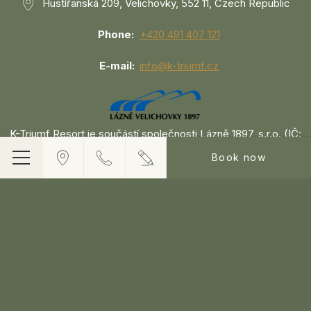
Hustířanská 209, Velichovky, 552 11, Czech Republic
Phone
+420 491 407 121
E-mail
info@k-triumf.cz
K-Triumf Resort je součástí společnosti Lázně 1897, s.r.o. (IČ:
03030997) -
Lázně Velichovky 1897
Book now
Menu
Vat CZ03030997 - © Copyright K-TRIUMF RESORT 2026
K-TRIUMF RESORT - 4 stars hotel - Velichovky